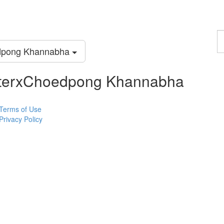
F
a
dpong Khannabha
c
terxChoedpong Khannabha
Terms of Use
Privacy Policy